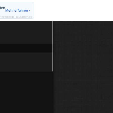
den
Mehr erfahren ›
y homepage-baukasten.de